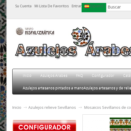
Su Cuenta
Mi Lista De Favoritos
Entrar
Español
Inicio
Azulejos Arabes
FAQ
Configurador
Catá
Azulejos artesanos pintados a mano
Azulejos artesanos y de relie
Inicio
Azulejos relieve Sevillanos
Mosaicos Sevillanos de co