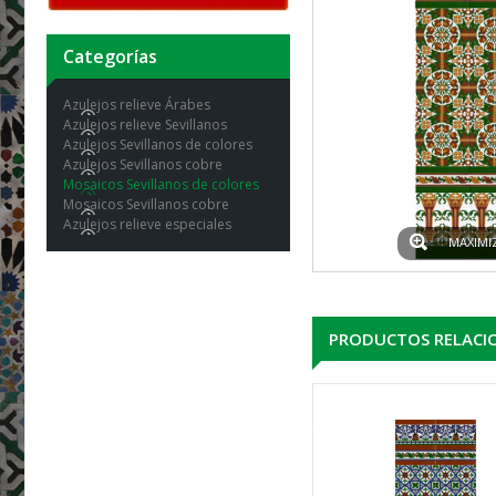
Categorías
Azulejos relieve Árabes
Azulejos relieve Sevillanos
Azulejos Sevillanos de colores
Azulejos Sevillanos cobre
Mosaicos Sevillanos de colores
Mosaicos Sevillanos cobre
Azulejos relieve especiales
MAXIMI
PRODUCTOS RELACI