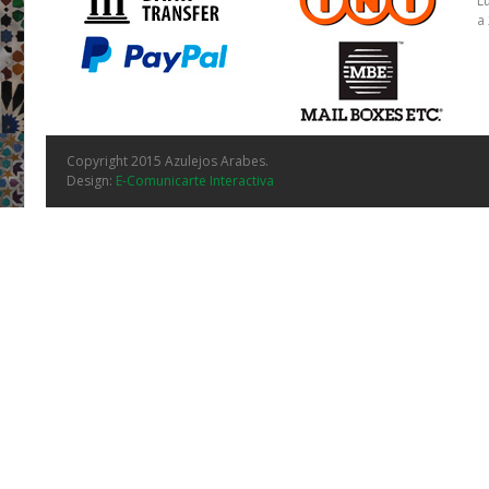
L
a
Copyright 2015 Azulejos Arabes.
Design:
E-Comunicarte Interactiva