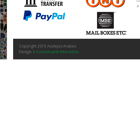
L
a
Copyright 2015 Azulejos Arabes.
Design:
E-Comunicarte Interactiva