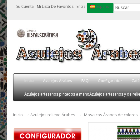
Su Cuenta
Mi Lista De Favoritos
Entrar
Español
Inicio
Azulejos Arabes
FAQ
Configurador
Catá
Azulejos artesanos pintados a mano
Azulejos artesanos y de relie
Inicio
Azulejos relieve Árabes
Mosaicos Árabes de colores