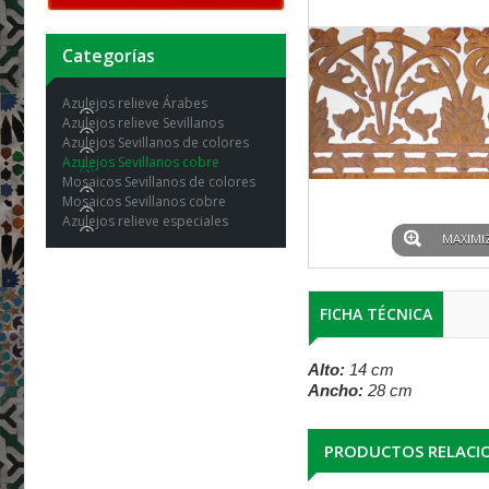
Categorías
Azulejos relieve Árabes
Azulejos relieve Sevillanos
Azulejos Sevillanos de colores
Azulejos Sevillanos cobre
Mosaicos Sevillanos de colores
Mosaicos Sevillanos cobre
Azulejos relieve especiales
MAXIMI
FICHA TÉCNICA
Alto:
14 cm
Ancho:
28 cm
PRODUCTOS RELACI