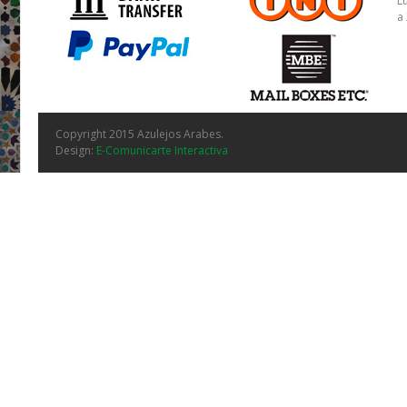
L
a
Copyright 2015 Azulejos Arabes.
Design:
E-Comunicarte Interactiva