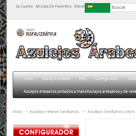
Su Cuenta
Mi Lista De Favoritos
Entrar
Español
Inicio
Azulejos Arabes
FAQ
Configurador
Catá
Azulejos artesanos pintados a mano
Azulejos artesanos y de relie
Inicio
Azulejos relieve Sevillanos
Azulejos Sevillanos cobre