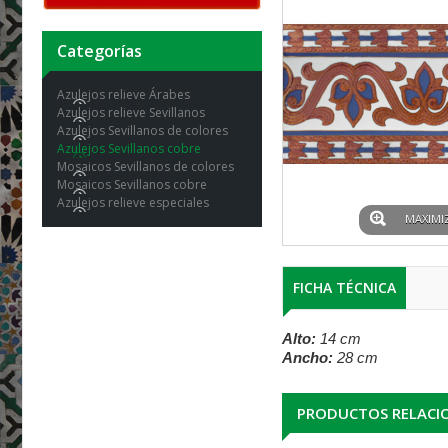
Categorías
Azulejos relieve Árabes
Azulejos relieve Sevillanos
Azulejos Sevillanos de colores
Azulejos Sevillanos cobre
Mosaicos Sevillanos de colores
Mosaicos Sevillanos cobre
Azulejos relieve especiales
MAXIMI
FICHA TÉCNICA
Alto:
14 cm
Ancho:
28 cm
PRODUCTOS RELACI