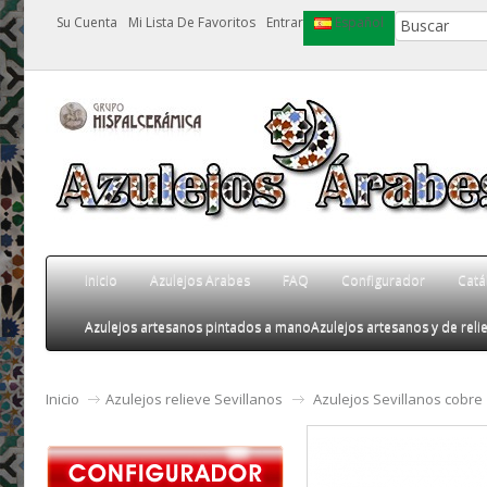
Su Cuenta
Mi Lista De Favoritos
Entrar
Español
Inicio
Azulejos Arabes
FAQ
Configurador
Catá
Azulejos artesanos pintados a mano
Azulejos artesanos y de relie
Inicio
Azulejos relieve Sevillanos
Azulejos Sevillanos cobre