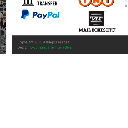
L
a
Copyright 2015 Azulejos Arabes.
Design:
E-Comunicarte Interactiva