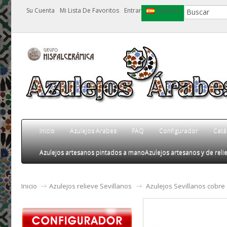
Su Cuenta
Mi Lista De Favoritos
Entrar
Español
Inicio
Azulejos Arabes
FAQ
Configurador
Catá
Azulejos artesanos pintados a mano
Azulejos artesanos y de relie
Inicio
Azulejos relieve Sevillanos
Azulejos Sevillanos cobre