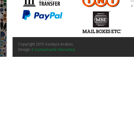
L
a
Copyright 2015 Azulejos Arabes.
Design:
E-Comunicarte Interactiva