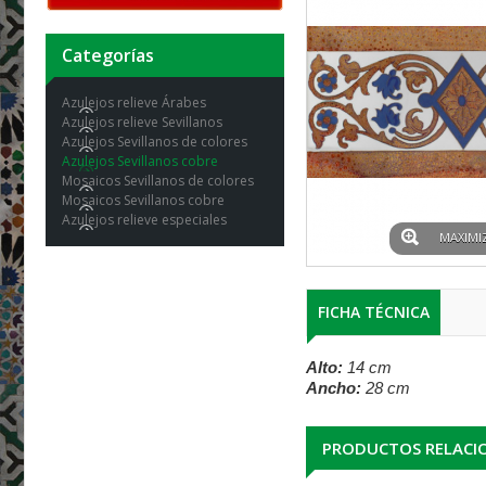
Categorías
Azulejos relieve Árabes
Azulejos relieve Sevillanos
Azulejos Sevillanos de colores
Azulejos Sevillanos cobre
Mosaicos Sevillanos de colores
Mosaicos Sevillanos cobre
Azulejos relieve especiales
MAXIMI
FICHA TÉCNICA
Alto:
14 cm
Ancho:
28 cm
PRODUCTOS RELACI