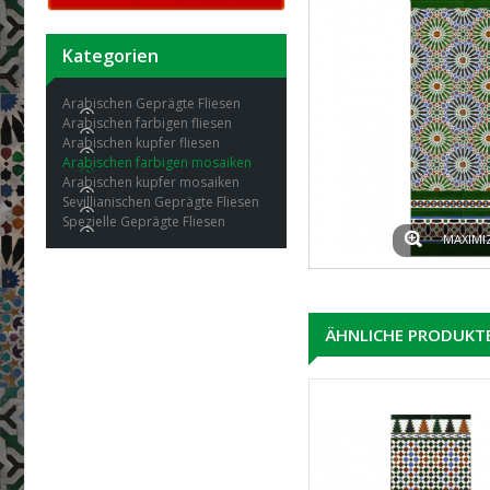
Kategorien
Arabischen Geprägte Fliesen
Arabischen farbigen fliesen
Arabischen kupfer fliesen
Arabischen farbigen mosaiken
Arabischen kupfer mosaiken
Sevillianischen Geprägte Fliesen
Spezielle Geprägte Fliesen
MAXIMI
ÄHNLICHE PRODUKT