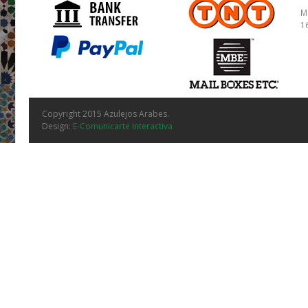
M
1
Copyright 2015 Azulejos Arabes.
Design:
E-Comunicarte Interactiva