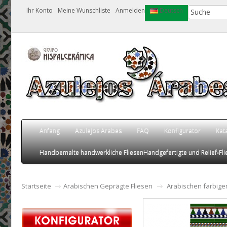
Ihr Konto
Meine Wunschliste
Anmelden
Deutsch
Anfang
Azulejos Arabes
FAQ
Konfigurator
Kat
Handbemalte handwerkliche Fliesen
Handgefertigte und Relief-Fli
Startseite
Arabischen Geprägte Fliesen
Arabischen farbig